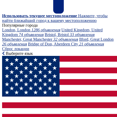
Использовать текущее местоположение
Нажмите, чтобы
найти ближайший город к вашему местоположению
Популярные города
London, London
1286 объявления
United Kingdom, United
Kingdom
74 объявления
Bristol, Bristol
33 объявления
Manchester, Great Manchester
32 объявления
Ilford, Great London
26 объявления
Bridge of Don, Aberdeen City
21 объявления
Сброс локации
Выберите язык