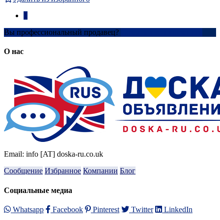
1
Вы профессиональный продавец?
Создать учетную запись
О нас
Email: info [AT] doska-ru.co.uk
Сообщение
Избранное
Компании
Блог
Социальные медиа
Whatsapp
Facebook
Pinterest
Twitter
LinkedIn