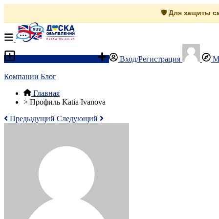
🛡️ Для защиты 
Разместить объявление
Вход/Регистрация
М
Компании
Блог
Главная
>
Профиль Katia Ivanova
Предыдущий
Следующий