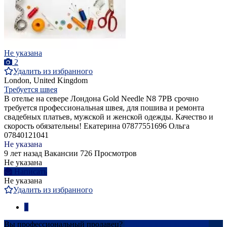
Не указана
2
Удалить из избранного
London, United Kingdom
Требуется швея
В отелье на севере Лондона Gold Needle N8 7PB срочно
требуется профессиональная швея, для пошива и ремонта
свадебных платьев, мужской и женской одежды. Качество и
скорость обязательны! Екатерина 07877551696 Ольга
07840121041
Не указана
9 лет назад
Вакансии
726 Просмотров
Не указана
Написать
Не указана
Удалить из избранного
1
Вы профессиональный продавец?
Создать учетную запись