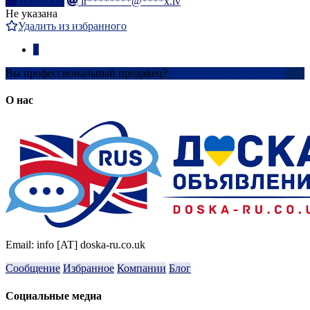
Написать
ir********@****x.lv
Не указана
Удалить из избранного
1
Вы профессиональный продавец?
Создать учетную запись
О нас
Email: info [AT] doska-ru.co.uk
Сообщение
Избранное
Компании
Блог
Социальные медиа