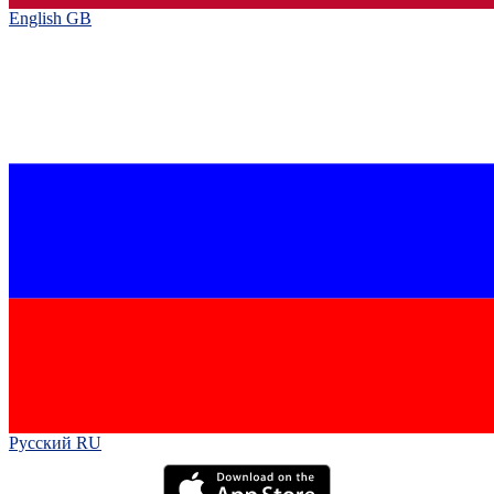
English GB‎
Русский RU‎