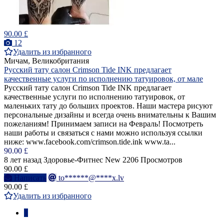
90.00 £
12
Удалить из избранного
Мичам, Великобритания
Русский тату салон Crimson Tide INK предлагает
качественные услуги по исполнению татуировок, от мале
Русский тату салон Crimson Tide INK предлагает
качественные услуги по исполнению татуировок, от
маленьких тату до больших проектов. Наши мастера рисуют
персональные дизайны и всегда очень внимательны к Вашим
пожеланиям! Принимаем записи на Февраль! Посмотреть
наши работы и связаться с нами можно используя ссылки
ниже: www.facebook.com/crimson.tide.ink www.ta...
90.00 £
8 лет назад
Здоровье-Фитнес
New
2206 Просмотров
90.00 £
Написать
to******@****x.lv
90.00 £
Удалить из избранного
1