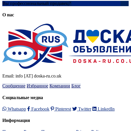
Вы профессиональный продавец?
Создать учетную запись
О нас
Email: info [AT] doska-ru.co.uk
Сообщение
Избранное
Компании
Блог
Социальные медиа
Whatsapp
Facebook
Pinterest
Twitter
LinkedIn
Информация