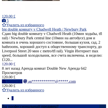
120.00 £
5
Удалить из избранного
big double комнатy v Chadwell Heath / Newbury Park
Cдаю big double комнатy v Chadwell Heath (10мин ходьбы, tfl
rail) / Newbury Park central line (10мин на автобусе) дом и
комнатa в очень хорошогo состояние, большая кухня, сад, 2
bathrooms, хороший доступ к общественному транспорту, до
Liverpool Street 20 мин c metro/tfl rail). Virgin Интернет max
speed, большой холодильник, все счета включены. в неделю:
£120...
120.00 £
8 лет назад
Аренда комнат Double
New
Аренда
642
Просмотров
120.00 £
Написать
ag************@*****.com
120.00 £
Удалить из избранного
1
Вы профессиональный продавец?
Создать учетную запись