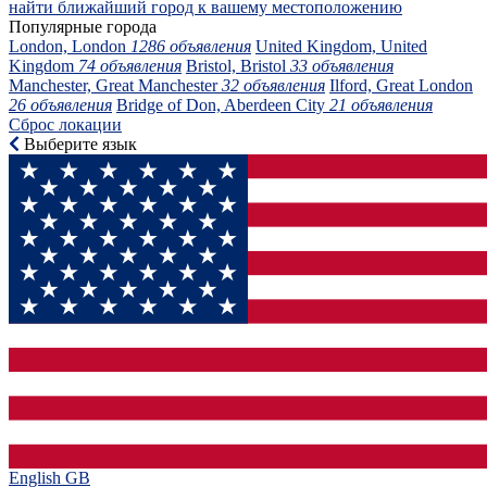
найти ближайший город к вашему местоположению
Популярные города
London, London
1286 объявления
United Kingdom, United
Kingdom
74 объявления
Bristol, Bristol
33 объявления
Manchester, Great Manchester
32 объявления
Ilford, Great London
26 объявления
Bridge of Don, Aberdeen City
21 объявления
Сброс локации
Выберите язык
English GB‎