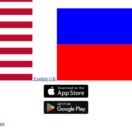
English GB‎
.
ие