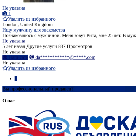
Не указана
1
Удалить из избранного
London, United Kingdom
Ищу мужчину для знакомства
Познакомлюсь с мужчиной. Меня зовут Рита, мне 25 лет. В муж
Не указана
5 лет назад
Другие услуги
837 Просмотров
Не указана
Написать
da************@*****.com
Не указана
Удалить из избранного
1
Вы профессиональный продавец?
Создать учетную запись
О нас