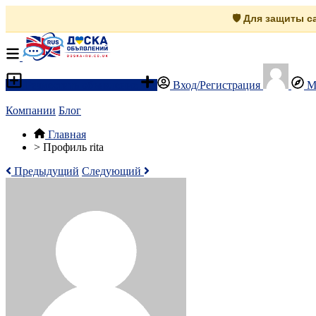
🛡️ Для защиты 
Разместить объявление
Вход/Регистрация
М
Компании
Блог
Главная
>
Профиль rita
Предыдущий
Следующий