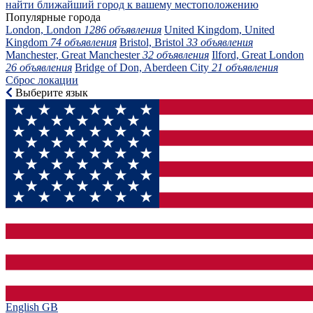
найти ближайший город к вашему местоположению
Популярные города
London, London
1286 объявления
United Kingdom, United
Kingdom
74 объявления
Bristol, Bristol
33 объявления
Manchester, Great Manchester
32 объявления
Ilford, Great London
26 объявления
Bridge of Don, Aberdeen City
21 объявления
Сброс локации
Выберите язык
English GB‎