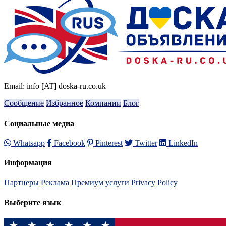
Email: info [AT] doska-ru.co.uk
Сообщение
Избранное
Компании
Блог
Социальные медиа
Whatsapp
Facebook
Pinterest
Twitter
LinkedIn
Информация
Партнеры
Реклама
Премиум услуги
Privacy Policy
Выберите язык