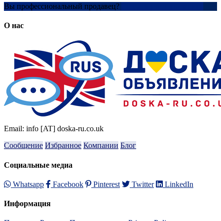
Вы профессиональный продавец?
Создать учетную запись
О нас
Email: info [AT] doska-ru.co.uk
Сообщение
Избранное
Компании
Блог
Социальные медиа
Whatsapp
Facebook
Pinterest
Twitter
LinkedIn
Информация