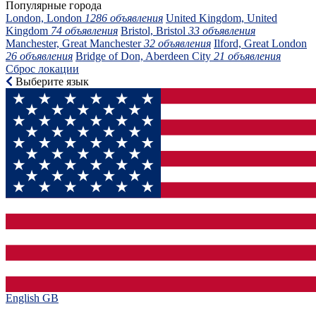
Популярные города
London, London
1286 объявления
United Kingdom, United
Kingdom
74 объявления
Bristol, Bristol
33 объявления
Manchester, Great Manchester
32 объявления
Ilford, Great London
26 объявления
Bridge of Don, Aberdeen City
21 объявления
Сброс локации
Выберите язык
English GB‎