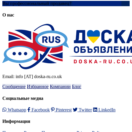
Вы профессиональный продавец?
Создать учетную запись
О нас
Email: info [AT] doska-ru.co.uk
Сообщение
Избранное
Компании
Блог
Социальные медиа
Whatsapp
Facebook
Pinterest
Twitter
LinkedIn
Информация