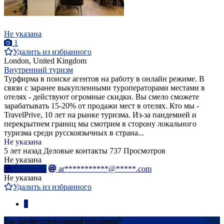
Не указана
1
Удалить из избранного
London, United Kingdom
Внутренний туризм
Турфирма в поиске агентов на работу в онлайн режиме. В
связи с заранее выкупленными туроператорами местами в
отелях - действуют огромные скидки. Вы смело сможете
зарабатывать 15-20% от продажи мест в отелях. Кто мы -
TravelPrive, 10 лет на рынке туризма. Из-за пандемией и
перекрытием границ мы смотрим в сторону локального
туризма среди русскоязычных в страна...
Не указана
5 лет назад
Деловые контакты
737 Просмотров
Не указана
Написать
ar***********@*****.com
Не указана
Удалить из избранного
1
Вы профессиональный продавец?
Создать учетную запись