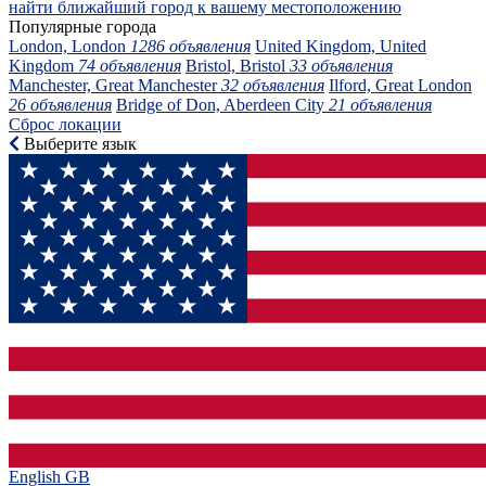
найти ближайший город к вашему местоположению
Популярные города
London, London
1286 объявления
United Kingdom, United
Kingdom
74 объявления
Bristol, Bristol
33 объявления
Manchester, Great Manchester
32 объявления
Ilford, Great London
26 объявления
Bridge of Don, Aberdeen City
21 объявления
Сброс локации
Выберите язык
English GB‎