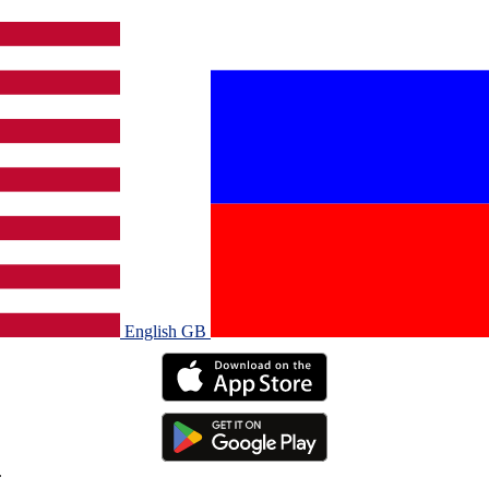
English GB‎
.