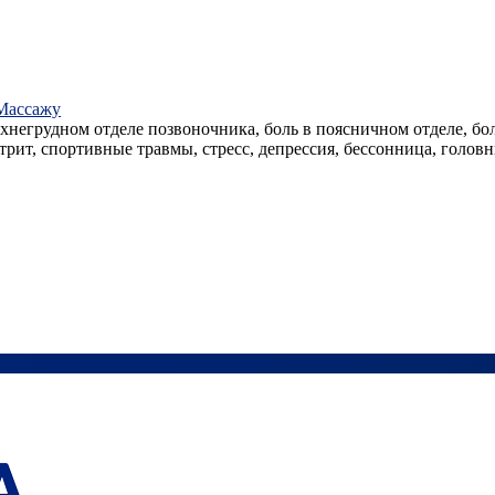
Массажу
негрудном отделе позвоночника, боль в поясничном отделе, боль
ртрит, спортивные травмы, стресс, депрессия, бессонница, гол