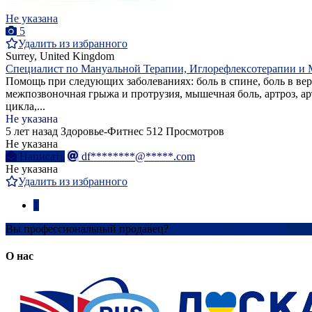
Не указана
5
Удалить из избранного
Surrey, United Kingdom
Специалист по Мануальной Терапии, Иглорефлексотерапии и 
Помощь при следующих заболеваниях: боль в спине, боль в верх
межпозвоночная грыжа и протрузия, мышечная боль, артроз, а
цикла,...
Не указана
5 лет назад
Здоровье-Фитнес
512 Просмотров
Не указана
Написать
df********@*****.com
Не указана
Удалить из избранного
1
Вы профессиональный продавец?
Создать учетную запись
О нас