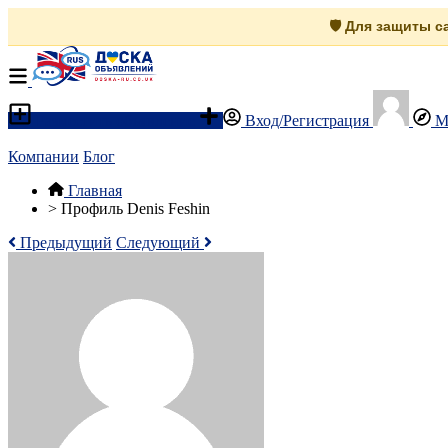
🛡️ Для защиты 
Разместить объявление
Вход/Регистрация
М
Компании
Блог
Главная
>
Профиль Denis Feshin
Предыдущий
Следующий