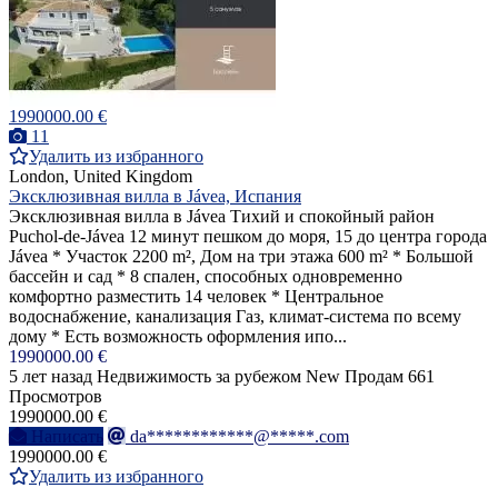
1990000.00 €
11
Удалить из избранного
London, United Kingdom
Эксклюзивная вилла в Jávea, Испания
Эксклюзивная вилла в Jávea Тихий и спокойный район
Puchol-de-Jávea 12 минут пешком до моря, 15 до центра города
Jávea * Участок 2200 m², Дом на три этажа 600 m² * Большой
бассейн и сад * 8 спален, способных одновременно
комфортно разместить 14 человек * Центральное
водоснабжение, канализация Газ, климат-система по всему
дому * Есть возможность оформления ипо...
1990000.00 €
5 лет назад
Недвижимость за рубежом
New
Продам
661
Просмотров
1990000.00 €
Написать
da************@*****.com
1990000.00 €
Удалить из избранного