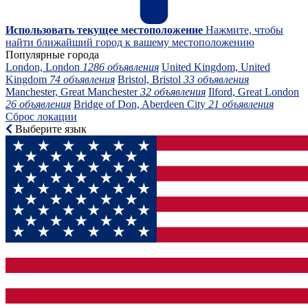
Использовать текущее местоположение
Нажмите, чтобы
найти ближайший город к вашему местоположению
Популярные города
London, London
1286 объявления
United Kingdom, United
Kingdom
74 объявления
Bristol, Bristol
33 объявления
Manchester, Great Manchester
32 объявления
Ilford, Great London
26 объявления
Bridge of Don, Aberdeen City
21 объявления
Сброс локации
Выберите язык