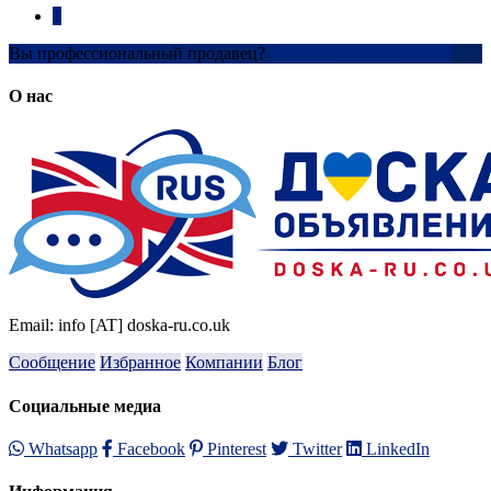
1
Вы профессиональный продавец?
Создать учетную запись
О нас
Email: info [AT] doska-ru.co.uk
Сообщение
Избранное
Компании
Блог
Социальные медиа
Whatsapp
Facebook
Pinterest
Twitter
LinkedIn