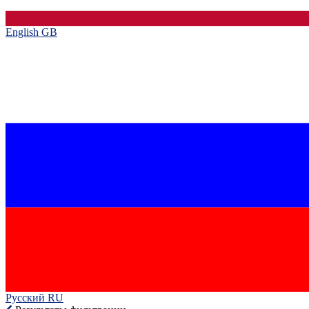
English GB‎
Русский RU‎