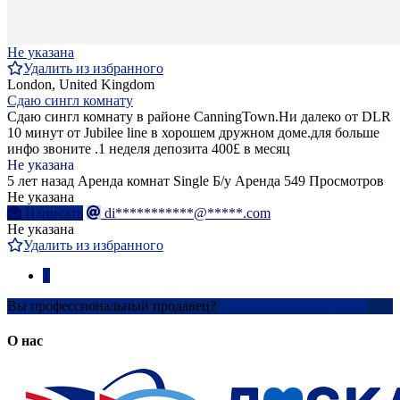
Не указана
Удалить из избранного
London, United Kingdom
Сдаю сингл комнату
Сдаю сингл комнату в районе CanningTown.Ни далеко от DLR
10 минут от Jubilee line в хорошем дружном доме.для больше
инфо звоните .1 неделя депозита 400£ в месяц
Не указана
5 лет назад
Аренда комнат Single
Б/у
Аренда
549 Просмотров
Не указана
Написать
di***********@*****.com
Не указана
Удалить из избранного
1
Вы профессиональный продавец?
Создать учетную запись
О нас