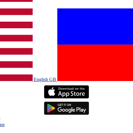
English GB‎
.
ие