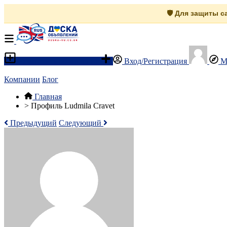
🛡️ Для защиты 
Разместить объявление
Вход/Регистрация
М
Компании
Блог
Главная
>
Профиль Ludmila Cravet
Предыдущий
Следующий