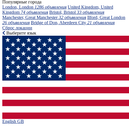
Популярные города
London, London
1286 объявления
United Kingdom, United
Kingdom
74 объявления
Bristol, Bristol
33 объявления
Manchester, Great Manchester
32 объявления
Ilford, Great London
26 объявления
Bridge of Don, Aberdeen City
21 объявления
Сброс локации
Выберите язык
English GB‎