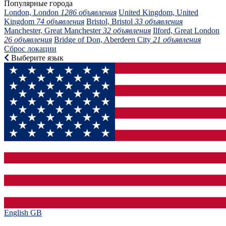
Популярные города
London, London
1286 объявления
United Kingdom, United
Kingdom
74 объявления
Bristol, Bristol
33 объявления
Manchester, Great Manchester
32 объявления
Ilford, Great London
26 объявления
Bridge of Don, Aberdeen City
21 объявления
Сброс локации
Выберите язык
English GB‎