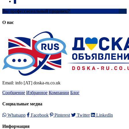
1
Вы профессиональный продавец?
Создать учетную запись
О нас
Email: info [AT] doska-ru.co.uk
Сообщение
Избранное
Компании
Блог
Социальные медиа
Whatsapp
Facebook
Pinterest
Twitter
LinkedIn
Информация