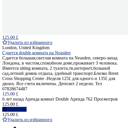
125.00 £
Удалить из избранного
London, United Kingdom
Сдается double комната на Neasden
Сдается большая,светлая комната на Neasden, ceверо-запад
Лондона, в чистом,спокойном доме,проживает 3 человека.
Имеется sitting комната, 2 туалета,тв,интернет,большой
сад,летний домик отдыха, удобный транспорт.Близко Вrent
Cross Shopping Centre .Неделя 125£ для одного и 135£ для
двоих. Все счета включены. Депозит 2 недели. Тел
07828674487
125.00 £
6 лет назад
Аренда комнат Double
Аренда
762 Просмотров
125.00 £
Написать
125.00 £
Удалить из избранного