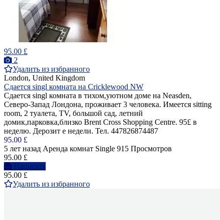
95.00 £
2
Удалить из избранного
London, United Kingdom
Сдается singl комната на Cricklewood NW
Сдается singl комната в тихом,уютном доме на Neasden,
Северо-Запад Лондона, проживает 3 человека. Имеется sitting
room, 2 туалета, TV, большой сад, летний
домик,парковка,близко Вrent Cross Shopping Centre. 95£ в
неделю. Дерозит е недели. Тел. 447826874487
95.00 £
5 лет назад
Аренда комнат Single
915 Просмотров
95.00 £
Написать
95.00 £
Удалить из избранного