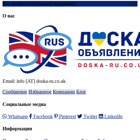
Вы профессиональный продавец?
Создать учетную запись
О нас
Email: info [AT] doska-ru.co.uk
Сообщение
Избранное
Компании
Блог
Социальные медиа
Whatsapp
Facebook
Pinterest
Twitter
LinkedIn
Информация