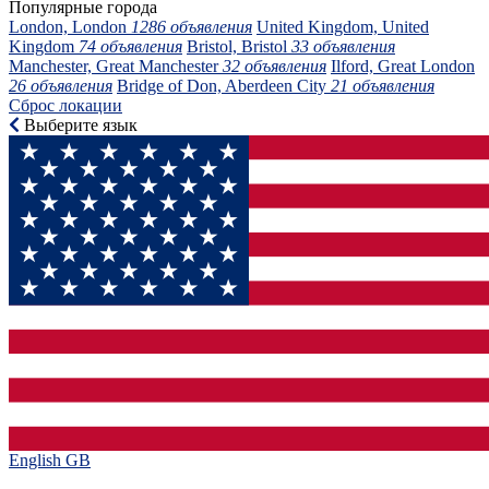
Популярные города
London, London
1286 объявления
United Kingdom, United
Kingdom
74 объявления
Bristol, Bristol
33 объявления
Manchester, Great Manchester
32 объявления
Ilford, Great London
26 объявления
Bridge of Don, Aberdeen City
21 объявления
Сброс локации
Выберите язык
English GB‎