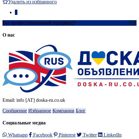
Удалить из избранного
1
Вы профессиональный продавец?
Создать учетную запись
О нас
Email: info [AT] doska-ru.co.uk
Сообщение
Избранное
Компании
Блог
Социальные медиа
Whatsapp
Facebook
Pinterest
Twitter
LinkedIn