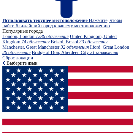
Использовать текущее местоположение
Нажмите, чтобы
найти ближайший город к вашему местоположению
Популярные города
London, London
1286 объявления
United Kingdom, United
Kingdom
74 объявления
Bristol, Bristol
33 объявления
Manchester, Great Manchester
32 объявления
Ilford, Great London
26 объявления
Bridge of Don, Aberdeen City
21 объявления
Сброс локации
Выберите язык