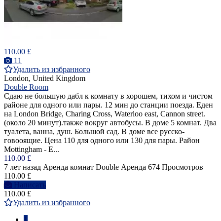
110.00 £
11
Удалить из избранного
London, United Kingdom
Double Room
Сдаю не большую дабл к комнату в хорошем, тихом и чистом
районе для одного или пары. 12 мин до станции поезда. Еден
на London Bridge, Charing Cross, Waterloo east, Cannon street.
(около 20 минут).также вокруг автобусы. В доме 5 комнат. Два
туалета, ванна, душ. Большой сад. В доме все русско-
говооящие. Цена 110 для одного или 130 для пары. Район
Mottingham - E...
110.00 £
7 лет назад
Аренда комнат Double
Аренда
674 Просмотров
110.00 £
Написать
110.00 £
Удалить из избранного
1