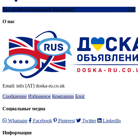
Вы профессиональный продавец?
Создать учетную запись
О нас
Email: info [AT] doska-ru.co.uk
Сообщение
Избранное
Компании
Блог
Социальные медиа
Whatsapp
Facebook
Pinterest
Twitter
LinkedIn
Информация