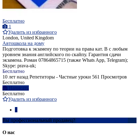
Бесплатно
1
Удалить из избранного
London, United Kingdom
Автошкола на дому
Подготовка к экзамену по теории на права кат. B с любым
уровнем знания английского по скайпу. Гарантия сдачи
экзамена. Роман 07864865715 (также Whats App, Telegram);
Skype: prava-uk;
Бесплатно
10 лет назад
Репетиторы - Частные уроки
561 Просмотров
Бесплатно
Написать
Бесплатно
Удалить из избранного
1
Вы профессиональный продавец?
Создать учетную запись
О нас