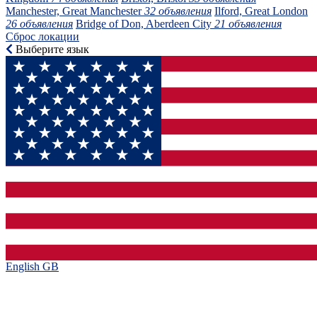
Manchester, Great Manchester
32 объявления
Ilford, Great London
26 объявления
Bridge of Don, Aberdeen City
21 объявления
Сброс локации
Выберите язык
English GB‎