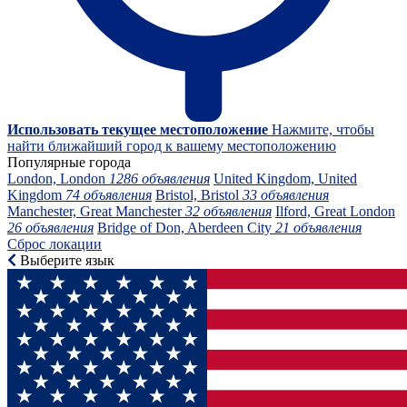
Использовать текущее местоположение
Нажмите, чтобы
найти ближайший город к вашему местоположению
Популярные города
London, London
1286 объявления
United Kingdom, United
Kingdom
74 объявления
Bristol, Bristol
33 объявления
Manchester, Great Manchester
32 объявления
Ilford, Great London
26 объявления
Bridge of Don, Aberdeen City
21 объявления
Сброс локации
Выберите язык