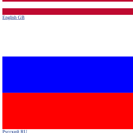
English GB‎
Русский RU‎