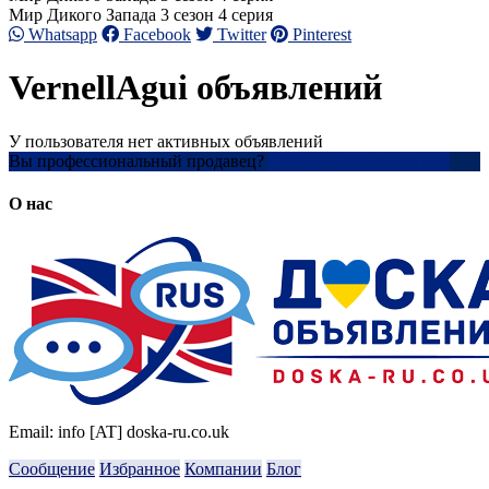
Мир Дикого Запада 3 сезон 4 серия
Whatsapp
Facebook
Twitter
Pinterest
VernellAgui объявлений
У пользователя нет активных объявлений
Вы профессиональный продавец?
Создать учетную запись
О нас
Email: info [AT] doska-ru.co.uk
Сообщение
Избранное
Компании
Блог