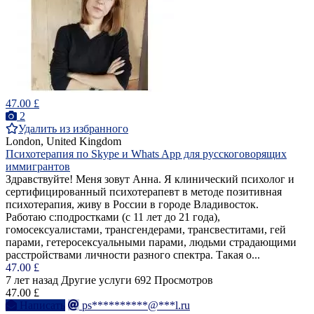
47.00 £
2
Удалить из избранного
London, United Kingdom
Психотерапия по Skype и Whats App для русскоговорящих
иммигрантов
Здравствуйте! Меня зовут Анна. Я клинический психолог и
сертифицированный психотерапевт в методе позитивная
психотерапия, живу в России в городе Владивосток.
Работаю с:подростками (с 11 лет до 21 года),
гомосексуалистами, трансгендерами, трансвеститами, гей
парами, гетеросексуальными парами, людьми страдающими
расстройствами личности разного спектра. Такая о...
47.00 £
7 лет назад
Другие услуги
692 Просмотров
47.00 £
Написать
ps**********@***l.ru