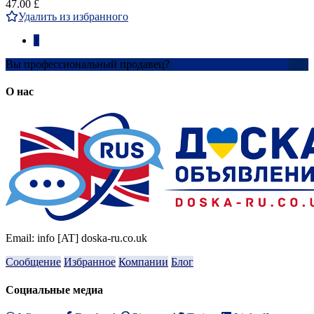
47.00 £
Удалить из избранного
1
Вы профессиональный продавец?
Создать учетную запись
О нас
Email: info [AT] doska-ru.co.uk
Сообщение
Избранное
Компании
Блог
Социальные медиа