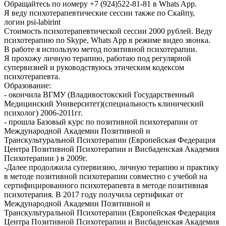
Обращайтесь по номеру +7 (924)522-81-81 в Whats App.
Я веду психотерапевтические сессии также по Скайпу,
логин psi-labirint
Стоимость психотерапевтической сессии 2000 рублей. Веду
психотерапию по Skype, Whats App в режиме видео звонка.
В работе я использую метод позитивной психотерапии.
Я прохожу личную терапию, работаю под регулярной
супервизией и руководствуюсь этическим кодексом
психотерапевта.
Образование:
- окончила ВГМУ (Владивостокский Государственный
Медицинский Университет)(специальность клинический
психолог) 2006-2011гг.
- прошла Базовый курс по позитивной психотерапии от
Международной Академии Позитивной и
Транскультуральной Психотерапии (Европейская Федерация
Центра Позитивной Психотерапии и Висбаденская Академия
Психотерапии ) в 2009г.
-Далее продолжила супервизию, личную терапию и практику
в методе позитивной психотерапии совместно с учебой на
сертифицированного психотерапевта в методе позитивная
психотерапия. В 2017 году получила сертификат от
Международной Академии Позитивной и
Транскультуральной Психотерапии (Европейская Федерация
Центра Позитивной Психотерапии и Висбаденская Академия