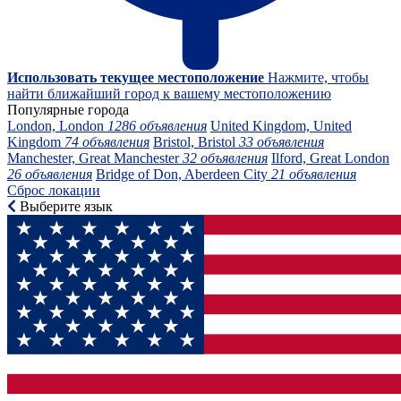
Использовать текущее местоположение
Нажмите, чтобы
найти ближайший город к вашему местоположению
Популярные города
London, London
1286 объявления
United Kingdom, United
Kingdom
74 объявления
Bristol, Bristol
33 объявления
Manchester, Great Manchester
32 объявления
Ilford, Great London
26 объявления
Bridge of Don, Aberdeen City
21 объявления
Сброс локации
Выберите язык