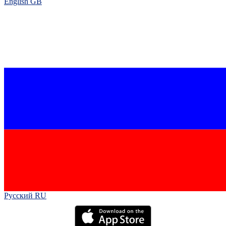
English GB‎
Русский RU‎