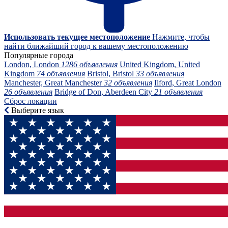
Использовать текущее местоположение
Нажмите, чтобы
найти ближайший город к вашему местоположению
Популярные города
London, London
1286 объявления
United Kingdom, United
Kingdom
74 объявления
Bristol, Bristol
33 объявления
Manchester, Great Manchester
32 объявления
Ilford, Great London
26 объявления
Bridge of Don, Aberdeen City
21 объявления
Сброс локации
Выберите язык