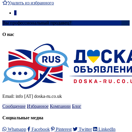
Удалить из избранного
1
Вы профессиональный продавец?
Создать учетную запись
О нас
Email: info [AT] doska-ru.co.uk
Сообщение
Избранное
Компании
Блог
Социальные медиа
Whatsapp
Facebook
Pinterest
Twitter
LinkedIn