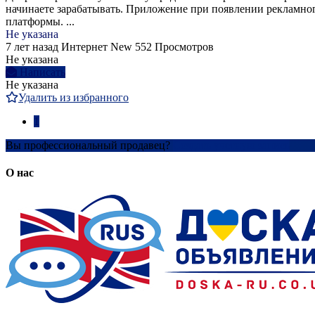
начинаете зарабатывать. Приложение при появлении рекламного
платформы. ...
Не указана
7 лет назад
Интернет
New
552 Просмотров
Не указана
Написать
Не указана
Удалить из избранного
1
Вы профессиональный продавец?
Создать учетную запись
О нас