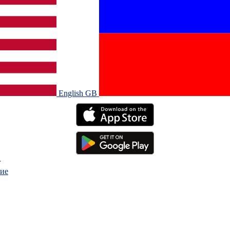
English GB‎
.
ие