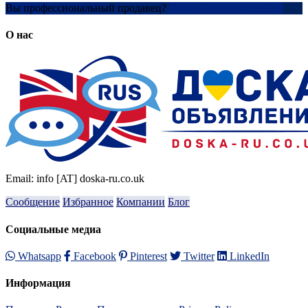
Вы профессиональный продавец?
Создать учетную запись
О нас
Email: info [AT] doska-ru.co.uk
Сообщение
Избранное
Компании
Блог
Социальные медиа
Whatsapp
Facebook
Pinterest
Twitter
LinkedIn
Информация