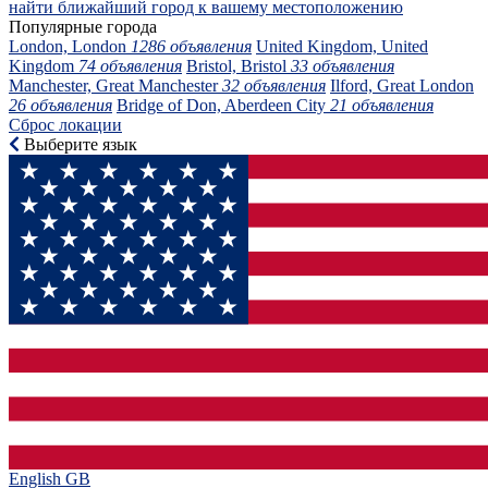
найти ближайший город к вашему местоположению
Популярные города
London, London
1286 объявления
United Kingdom, United
Kingdom
74 объявления
Bristol, Bristol
33 объявления
Manchester, Great Manchester
32 объявления
Ilford, Great London
26 объявления
Bridge of Don, Aberdeen City
21 объявления
Сброс локации
Выберите язык
English GB‎