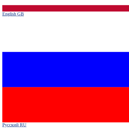
English GB‎
Русский RU‎