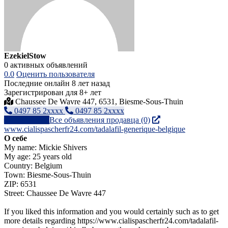
EzekielStow
0 активных объявлений
0.0
Оценить пользователя
Последние онлайн 8 лет назад
Зарегистрирован для 8+ лет
Chaussee De Wavre 447, 6531, Biesme-Sous-Thuin
0497 85 2xxxx
0497 85 2xxxx
Написать
Все объявления продавца (0)
www.cialispascherfr24.com/tadalafil-generique-belgique
О себе
My name: Mickie Shivers
My age: 25 years old
Country: Belgium
Town: Biesme-Sous-Thuin
ZIP: 6531
Street: Chaussee De Wavre 447
If you liked this information and you would certainly such as to get
more details regarding https://www.cialispascherfr24.com/tadalafil-