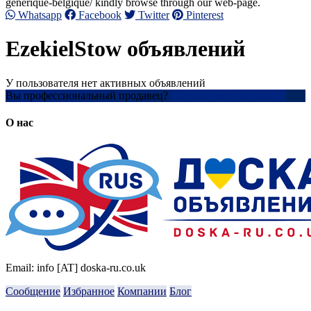
generique-belgique/ kindly browse through our web-page.
Whatsapp
Facebook
Twitter
Pinterest
EzekielStow объявлений
У пользователя нет активных объявлений
Вы профессиональный продавец?
Создать учетную запись
О нас
Email: info [AT] doska-ru.co.uk
Сообщение
Избранное
Компании
Блог