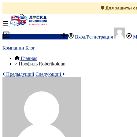
🛡️ Для защиты 
Разместить объявление
Вход/Регистрация
М
Компании
Блог
Главная
>
Профиль Robertkoldun
Предыдущий
Следующий