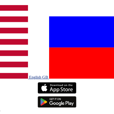
English GB‎
.