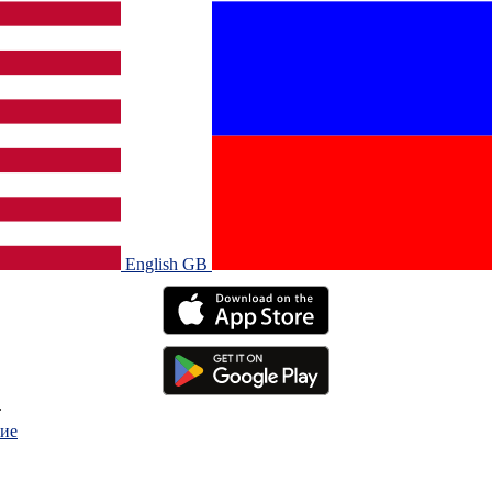
English GB‎
.
ие