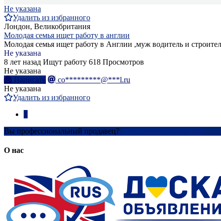
Не указана
Удалить из избранного
Лондон, Великобритания
Молодая семья ищет работу в англии
Молодая семья ищет работу в Англии ,муж водитель и строител
Не указана
8 лет назад
Ищут работу
618 Просмотров
Не указана
Написать
co*********@***l.ru
Не указана
Удалить из избранного
1
Вы профессиональный продавец?
Создать учетную запись
О нас