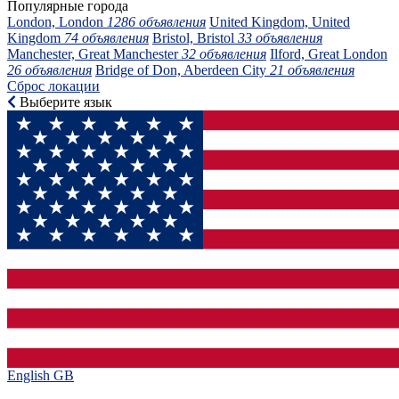
Популярные города
London, London
1286 объявления
United Kingdom, United
Kingdom
74 объявления
Bristol, Bristol
33 объявления
Manchester, Great Manchester
32 объявления
Ilford, Great London
26 объявления
Bridge of Don, Aberdeen City
21 объявления
Сброс локации
Выберите язык
English GB‎