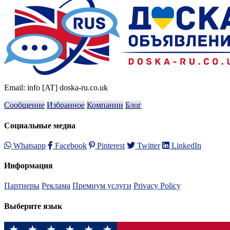
Email: info [AT] doska-ru.co.uk
Сообщение
Избранное
Компании
Блог
Социальные медиа
Whatsapp
Facebook
Pinterest
Twitter
LinkedIn
Информация
Партнеры
Реклама
Премиум услуги
Privacy Policy
Выберите язык