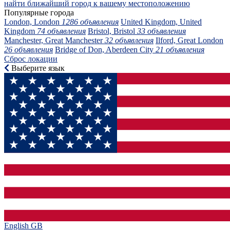
найти ближайший город к вашему местоположению
Популярные города
London, London
1286 объявления
United Kingdom, United
Kingdom
74 объявления
Bristol, Bristol
33 объявления
Manchester, Great Manchester
32 объявления
Ilford, Great London
26 объявления
Bridge of Don, Aberdeen City
21 объявления
Сброс локации
Выберите язык
English GB‎