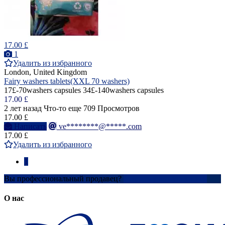
17.00 £
1
Удалить из избранного
London, United Kingdom
Fairy washers tablets(XXL 70 washers)
17£-70washers capsules 34£-140washers capsules
17.00 £
2 лет назад
Что-то еще
709 Просмотров
17.00 £
Написать
ve********@*****.com
17.00 £
Удалить из избранного
1
Вы профессиональный продавец?
Создать учетную запись
О нас