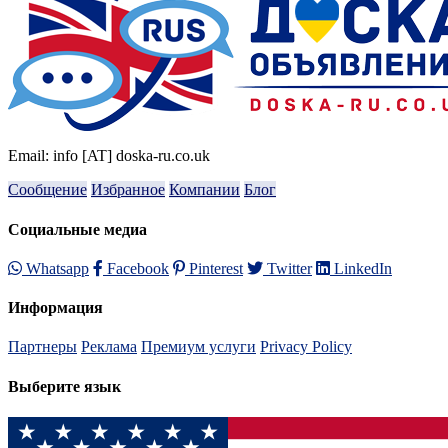
Email: info [AT] doska-ru.co.uk
Сообщение
Избранное
Компании
Блог
Социальные медиа
Whatsapp
Facebook
Pinterest
Twitter
LinkedIn
Информация
Партнеры
Реклама
Премиум услуги
Privacy Policy
Выберите язык