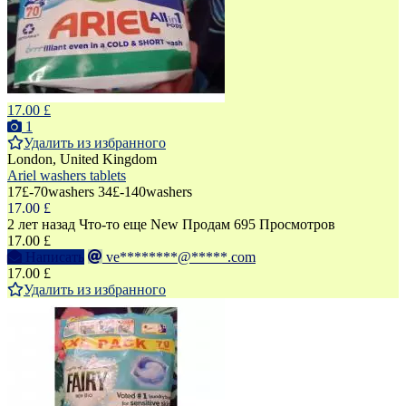
17.00 £
1
Удалить из избранного
London, United Kingdom
Ariel washers tablets
17£-70washers 34£-140washers
17.00 £
2 лет назад
Что-то еще
New
Продам
695 Просмотров
17.00 £
Написать
ve********@*****.com
17.00 £
Удалить из избранного