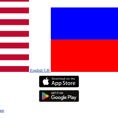
English GB‎
.
ие