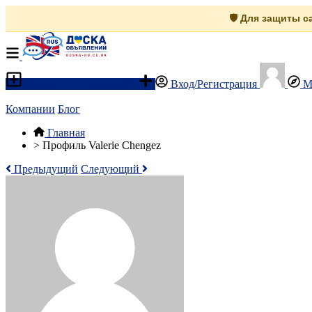
🛡️ Для защиты 
Разместить объявление
Вход/Регистрация
М
Компании
Блог
Главная
>
Профиль Valerie Chengez
Предыдущий
Следующий