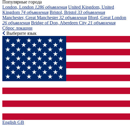
Популярные города
London, London
1286 объявления
United Kingdom, United
Kingdom
74 объявления
Bristol, Bristol
33 объявления
Manchester, Great Manchester
32 объявления
Ilford, Great London
26 объявления
Bridge of Don, Aberdeen City
21 объявления
Сброс локации
Выберите язык
English GB‎