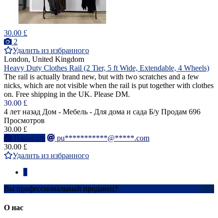
30.00 £
2
Удалить из избранного
London, United Kingdom
Heavy Duty Clothes Rail (2 Tier, 5 ft Wide, Extendable, 4 Wheels)
The rail is actually brand new, but with two scratches and a few
nicks, which are not visible when the rail is put together with clothes
on. Free shipping in the UK. Please DM.
30.00 £
4 лет назад
Дом - Мебель - Для дома и сада
Б/у
Продам
696
Просмотров
30.00 £
Написать
pu***********@*****.com
30.00 £
Удалить из избранного
1
Вы профессиональный продавец?
Создать учетную запись
О нас