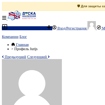
🛡️ Для защиты 
Разместить объявление
Вход/Регистрация
М
Компании
Блог
Главная
>
Профиль Jurijs
Предыдущий
Следующий