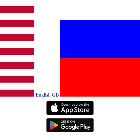
English GB‎
.