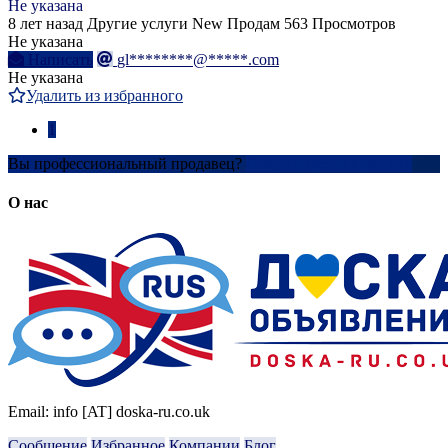
Не указана
8 лет назад
Другие услуги
New
Продам
563 Просмотров
Не указана
Написать
gl********@*****.com
Не указана
Удалить из избранного
1
Вы профессиональный продавец?
Создать учетную запись
О нас
Email: info [AT] doska-ru.co.uk
Сообщение
Избранное
Компании
Блог