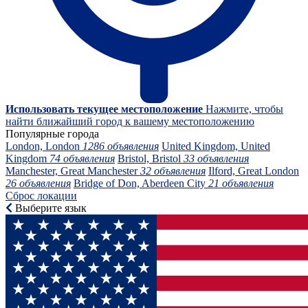
Использовать текущее местоположение
Нажмите, чтобы
найти ближайший город к вашему местоположению
Популярные города
London, London
1286 объявления
United Kingdom, United
Kingdom
74 объявления
Bristol, Bristol
33 объявления
Manchester, Great Manchester
32 объявления
Ilford, Great London
26 объявления
Bridge of Don, Aberdeen City
21 объявления
Сброс локации
Выберите язык