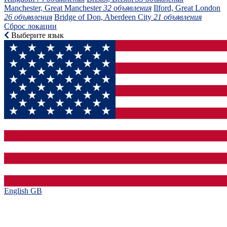
Manchester, Great Manchester
32 объявления
Ilford, Great London
26 объявления
Bridge of Don, Aberdeen City
21 объявления
Сброс локации
Выберите язык
English GB‎