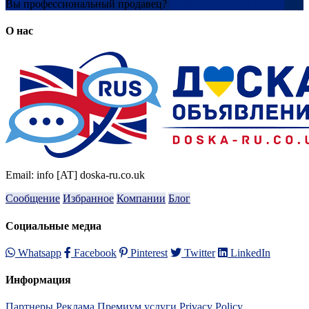
Вы профессиональный продавец?
Создать учетную запись
О нас
Email: info [AT] doska-ru.co.uk
Сообщение
Избранное
Компании
Блог
Социальные медиа
Whatsapp
Facebook
Pinterest
Twitter
LinkedIn
Информация
Партнеры
Реклама
Премиум услуги
Privacy Policy