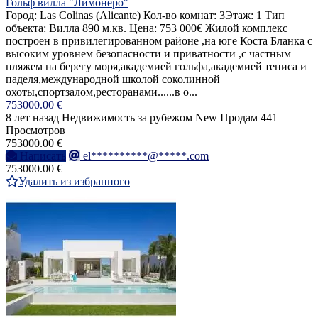
Гольф вилла "Лимонеро"
Город: Las Colinas (Alicante) Кол-во комнат: 3Этаж: 1 Тип
объекта: Вилла 890 м.кв. Цена: 753 000€ Жилой комплекс
построен в привилегированном районе ,на юге Коста Бланка с
высоким уровнем безопасности и приватности ,с частным
пляжем на берегу моря,академией гольфа,академией тениса и
паделя,международной школой соколинной
охоты,спортзалом,ресторанами......в о...
753000.00 €
8 лет назад
Недвижимость за рубежом
New
Продам
441
Просмотров
753000.00 €
Написать
el**********@*****.com
753000.00 €
Удалить из избранного