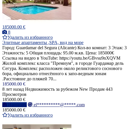
185000.00 €
8
Удалить из избранного
Элитные апартаменты ,SPA, вид на море
Город: Guardamar del Segura (Alicante) Кол-во комнат: 3 Этаж: 3
Этажность: 5 Общая площадь: 95.00 м.кв. Цена: 185000€
Ссылка на видео в YouTube: https://youtu.be/GBvsu9nXQVM
Жилой комплекс класса "Премиум", в городе Гуардамар дель
Сегура. Комплекс расположен около реликтового соснового
бора, официально отнесённого к запо-ведным зонам
.Расстояние до пляжей 70...
185000.00 €
8 лет назад
Недвижимость за рубежом
New
Продам
443
Просмотров
185000.00 €
Написать
el**********@*****.com
185000.00 €
Удалить из избранного