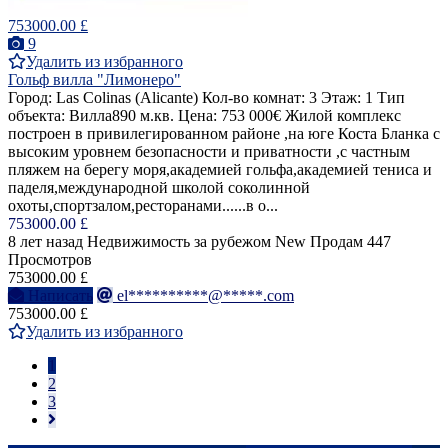
753000.00 £
9
Удалить из избранного
Гольф вилла "Лимонеро"
Город: Las Colinas (Alicante) Кол-во комнат: 3 Этаж: 1 Тип
объекта: Вилла890 м.кв. Цена: 753 000€ Жилой комплекс
построен в привилегированном районе ,на юге Коста Бланка с
высоким уровнем безопасности и приватности ,с частным
пляжем на берегу моря,академией гольфа,академией тениса и
паделя,международной школой соколинной
охоты,спортзалом,ресторанами......в о...
753000.00 £
8 лет назад
Недвижимость за рубежом
New
Продам
447
Просмотров
753000.00 £
Написать
el**********@*****.com
753000.00 £
Удалить из избранного
1
2
3