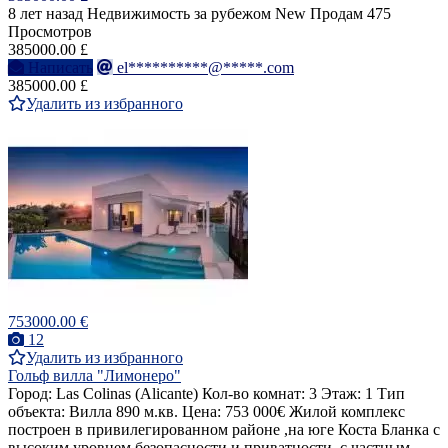
8 лет назад
Недвижимость за рубежом
New
Продам
475
Просмотров
385000.00 £
Написать
el**********@*****.com
385000.00 £
Удалить из избранного
753000.00 €
12
Удалить из избранного
Гольф вилла "Лимонеро"
Город: Las Colinas (Alicante) Кол-во комнат: 3 Этаж: 1 Тип
объекта: Вилла 890 м.кв. Цена: 753 000€ Жилой комплекс
построен в привилегированном районе ,на юге Коста Бланка с
высоким уровнем безопасности и приватности ,с частным