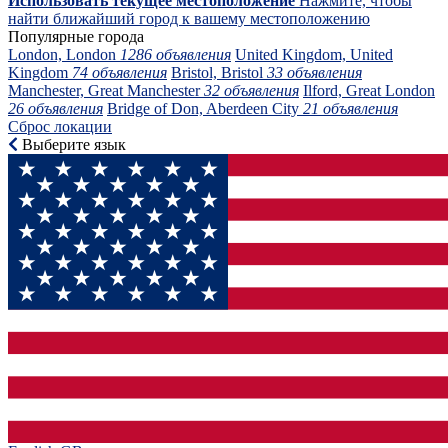
Использовать текущее местоположение
Нажмите, чтобы
найти ближайший город к вашему местоположению
Популярные города
London, London
1286 объявления
United Kingdom, United
Kingdom
74 объявления
Bristol, Bristol
33 объявления
Manchester, Great Manchester
32 объявления
Ilford, Great London
26 объявления
Bridge of Don, Aberdeen City
21 объявления
Сброс локации
Выберите язык