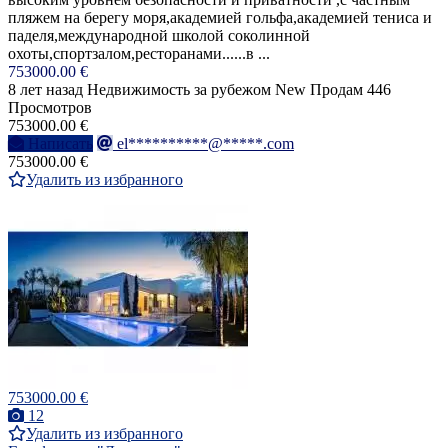
пляжем на берегу моря,академией гольфа,академией тениса и
паделя,международной школой соколинной
охоты,спортзалом,ресторанами......в ...
753000.00 €
8 лет назад
Недвижимость за рубежом
New
Продам
446
Просмотров
753000.00 €
Написать
el**********@*****.com
753000.00 €
Удалить из избранного
753000.00 €
12
Удалить из избранного