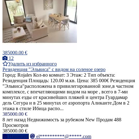
385000.00 €
12
Удалить из избранного
Резиденция "Эльвиса" c видом на соленое озеро
Город: Rojales Кол-во комнат: 3 Этаж: 2 Тип объекта:
Резиденция Площадь: 120.00 м.кв. Цена: 385 000€ Резиденция
"Эльвиса"расположенa в привилегированной зоне,в частном
комплексе, с впечатляющими видом на море , всего в 7-ми
минутах езды от красивейших пляжей и центра Гуардамар
дель Сегура и в 25 минутах от аэропорта Аликанте.Дом в 2
этажа в стиле Ибица распо...
385000.00 €
8 лет назад
Недвижимость за рубежом
New
Продам
488
Просмотров
385000.00 €
Написать
el**********@*****.com