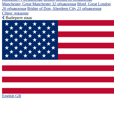
Manchester, Great Manchester
32 объявления
Ilford, Great London
26 объявления
Bridge of Don, Aberdeen City
21 объявления
Сброс локации
Выберите язык
English GB‎