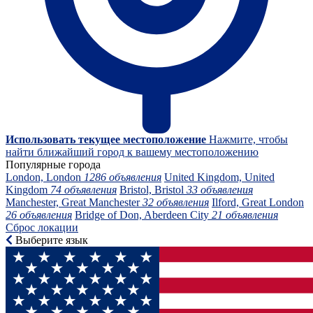
Использовать текущее местоположение
Нажмите, чтобы
найти ближайший город к вашему местоположению
Популярные города
London, London
1286 объявления
United Kingdom, United
Kingdom
74 объявления
Bristol, Bristol
33 объявления
Manchester, Great Manchester
32 объявления
Ilford, Great London
26 объявления
Bridge of Don, Aberdeen City
21 объявления
Сброс локации
Выберите язык