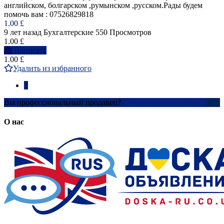
английском, болгарском ,румынском ,русском.Рады будем
помочь вам : 07526829818
1.00 £
9 лет назад
Бухгалтерские
550 Просмотров
1.00 £
Написать
1.00 £
Удалить из избранного
1
Вы профессиональный продавец?
Создать учетную запись
О нас