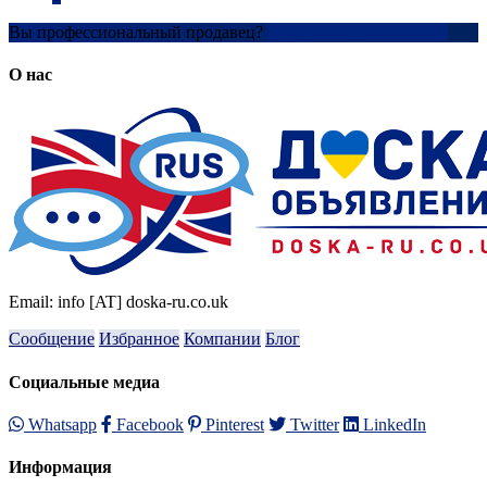
Вы профессиональный продавец?
Создать учетную запись
О нас
Email: info [AT] doska-ru.co.uk
Сообщение
Избранное
Компании
Блог
Социальные медиа
Whatsapp
Facebook
Pinterest
Twitter
LinkedIn
Информация