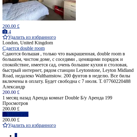
200.00 £
4
Удалить из избранного
London, United Kingdom
Сдается double room
Сдаются большая , только что выкрашенная, double room в
большом, чистом доме, с соседями , ценящими порядок и
спокойствие, имеется сад, очень большие кухня и столовая,
быстрый интернет, рядом станции Leytonstone, Leyton Midland
Road, недалеко Walthamstow. 200 фунтов в неделю. Все билы
включены в оплату. Будет свободна с 7 июля. Т. 07760220488
Александр
200.00 £
1 месяц назад
Аренда комнат Double
Б/у
Аренда
199
Просмотров
200.00 £
Написать
200.00 £
Удалить из избранного
1