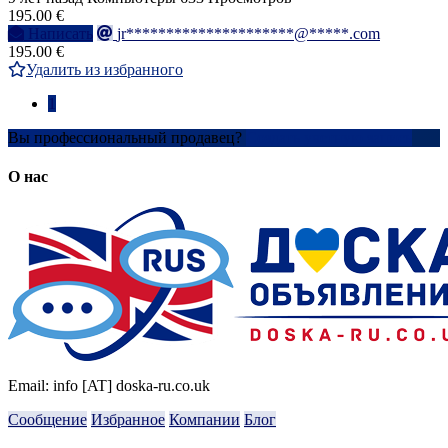
195.00 €
Написать
jr*********************@*****.com
195.00 €
Удалить из избранного
1
Вы профессиональный продавец?
Создать учетную запись
О нас
Email: info [AT] doska-ru.co.uk
Сообщение
Избранное
Компании
Блог