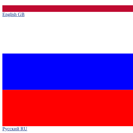
English GB‎
Русский RU‎